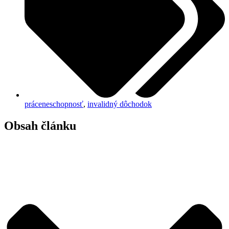
práceneschopnosť
,
invalidný dôchodok
Obsah článku