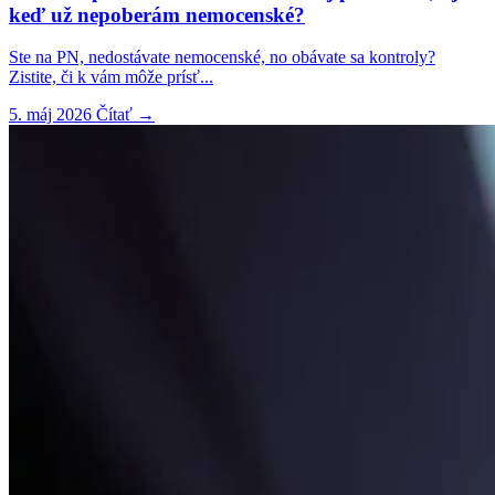
keď už nepoberám nemocenské?
Ste na PN, nedostávate nemocenské, no obávate sa kontroly?
Zistite, či k vám môže prísť...
5. máj 2026
Čítať
→