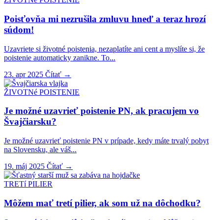
Poisťovňa mi nezrušila zmluvu hneď a teraz hrozí
súdom!
Uzavriete si životné poistenia, nezaplatíte ani cent a myslíte si, že
poistenie automaticky zanikne. To...
23. apr 2025
Čítať
→
ŽIVOTNé POISTENIE
Je možné uzavrieť poistenie PN, ak pracujem vo
Švajčiarsku?
Je možné uzavrieť poistenie PN v prípade, kedy máte trvalý pobyt
na Slovensku, ale váš...
19. máj 2025
Čítať
→
TRETí PILIER
Môžem mať tretí pilier, ak som už na dôchodku?