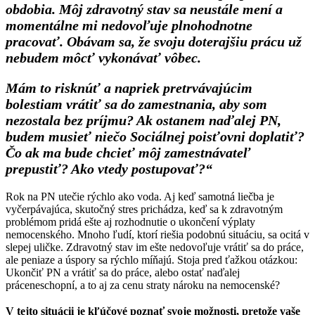
obdobia. Môj zdravotný stav sa neustále mení a
momentálne mi nedovoľuje plnohodnotne
pracovať. Obávam sa, že svoju doterajšiu prácu už
nebudem môcť vykonávať vôbec.
Mám to risknúť a napriek pretrvávajúcim
bolestiam vrátiť sa do zamestnania, aby som
nezostala bez príjmu? Ak ostanem naďalej PN,
budem musieť niečo Sociálnej poisťovni doplatiť?
Čo ak ma bude chcieť môj zamestnávateľ
prepustiť? Ako vtedy postupovať?“
Rok na PN utečie rýchlo ako voda. Aj keď samotná liečba je
vyčerpávajúca, skutočný stres prichádza, keď sa k zdravotným
problémom pridá ešte aj rozhodnutie o ukončení výplaty
nemocenského. Mnoho ľudí, ktorí riešia podobnú situáciu, sa ocitá v
slepej uličke. Zdravotný stav im ešte nedovoľuje vrátiť sa do práce,
ale peniaze a úspory sa rýchlo míňajú. Stoja pred ťažkou otázkou:
Ukončiť PN a vrátiť sa do práce, alebo ostať naďalej
práceneschopní, a to aj za cenu straty nároku na nemocenské?
V tejto situácii je kľúčové poznať svoje možnosti, pretože vaše