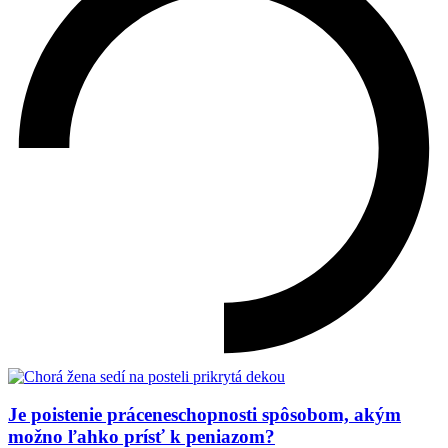
Je poistenie práceneschopnosti spôsobom, akým
možno ľahko prísť k peniazom?