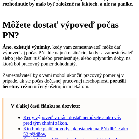
rozhodnutie by malo byť založené na faktoch, a nie na panike.
Môžete dostať výpoveď počas
PN?
Áno, existujú výnimky
, kedy vám zamestnávateľ môže dať
výpoveď aj počas PN. Ide najmä o situácie, kedy sa zamestnávateľ
alebo jeho časť ruší alebo premiestňuje, alebo uplynutím doby, na
ktorú bol pracovný pomer dohodnutý.
Zamestnávateľ by s vami mohol ukončiť pracovný pomer aj v
prípade, ak ste počas dočasnej pracovnej neschopnosti
porušili
liečebný režim
určený ošetrujúcim lekárom.
V ďalšej časti článku sa dozviete:
Kedy výpoveď v práci dostať nemôžete a ako vás
pred tým chráni zákon.
Kto bude platiť odvody, ak ostanete na PN dlhšie ako
52 týždňov.