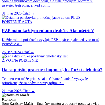
Som na výsluhovom dôchodku, ale stále pracujem. Môžem si
uzavrieť tretí pilier, aj keď som...
31. mar 2026
Čítať
→
PLUS
POISTENIE AUTA
PZP mám každým rokom drahšie. Ako ušetriť?
Každý rok mi poisťovňa zvyšuje PZP o pár eur, ale nedávno to už
vyskočilo o...
26. sep 2024
Čítať
→
ŽIVOTNé POISTENIE
Dá sa poistiť práceneschopnosť, keď už ste tehotná?
Tehotenstvo môže priniesť aj nečakané finančné výzvy. Je
prirodzené, že sa obávate straty príjmu z...
21. mar 2025
Čítať
→
Kto som?
Som Rastislav Mažár – finančný mentor a odborný poradca s viac