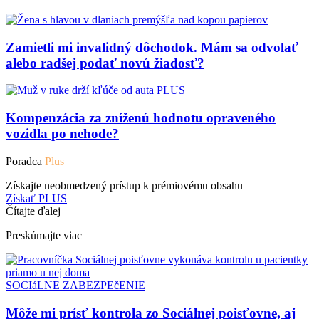
Zamietli mi invalidný dôchodok. Mám sa odvolať
alebo radšej podať novú žiadosť?
PLUS
Kompenzácia za zníženú hodnotu opraveného
vozidla po nehode?
Poradca
Plus
Získajte neobmedzený prístup k prémiovému obsahu
Získať PLUS
Čítajte ďalej
Preskúmajte viac
SOCIáLNE ZABEZPEčENIE
Môže mi prísť kontrola zo Sociálnej poisťovne, aj